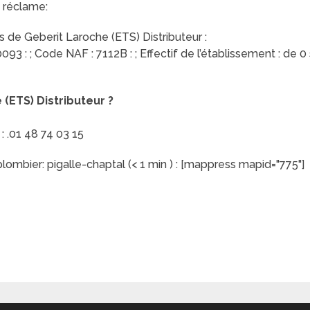
 réclame:
 de Geberit Laroche (ETS) Distributeur :
3 : ; Code NAF : 7112B : ; Effectif de l’établissement : de 0 s
ETS) Distributeur ?
 .01 48 74 03 15
ombier: pigalle-chaptal (< 1 min ) : [mappress mapid="775"]