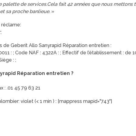
otre palette de services.Cela fait 42 années que nous mettons 
 et sa proche banlieue.
»
 réclame:
;
 de Geberit Allo Sanyrapid Réparation entretien :
 : ; Code NAF : 4322A : ; Effectif de l’établissement : de 10 à
iège : ;
rapid Réparation entretien ?
ax : .01 45 79 63 21
ombier: violet (< 1 min ) : [mappress mapid="743"]