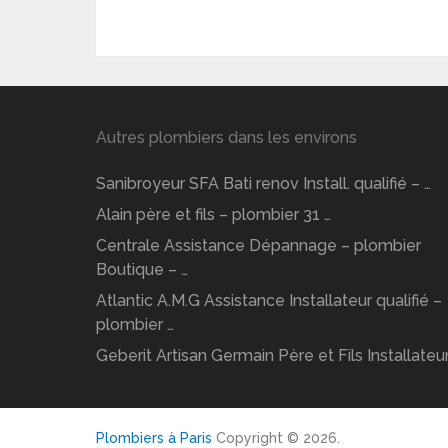
Autres plombiers dans les environs
Sanibroyeur SFA Bati renov Install. qualifié – …
Alain père et fils – plombier 31 …
Centrale Assistance Dépannage – plombier
Boutique – …
Atlantic A.M.G Assistance Installateur qualifié –
plombier …
Geberit Artisan Germain Père et Fils Installateur
Plombiers à Paris
Copyright © 2026.