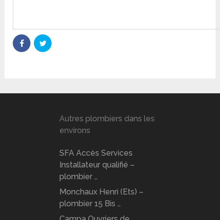
Autres plombiers dans les
environs
SFA Accès Services
Installateur qualifié –
plombier …
Monchaux Henri (Ets) –
plombier 15 Bis …
Campa Ouvriers de