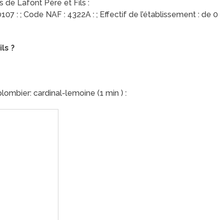
 de Lafont Père et Fils :
7 : ; Code NAF : 4322A : ; Effectif de l’établissement : de 0 s
ls ?
ombier: cardinal-lemoine (1 min ) :