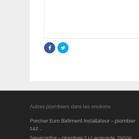
Autres plombiers dans les environs
Porcher Euro Batiment Installateur – plombier
142 …
Serviconfor – plombier 7 r Lacépède, 75005 …