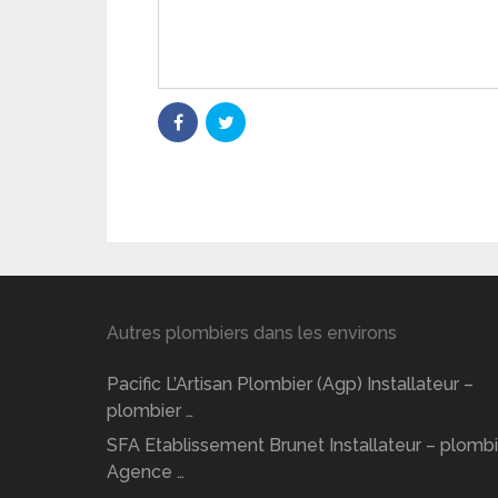
Autres plombiers dans les environs
Pacific L’Artisan Plombier (Agp) Installateur –
plombier …
SFA Etablissement Brunet Installateur – plombi
Agence …