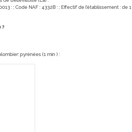
 de Bellevilloise (La) :
3 : ; Code NAF : 4332B : ; Effectif de l’établissement : de 1 
 ?
lombier: pyrénées (1 min ) :