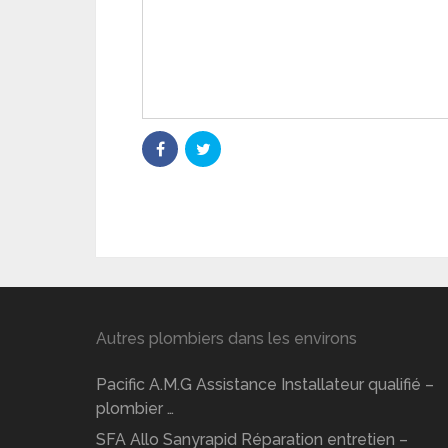
Autres plombiers dans les environs
Pacific A.M.G Assistance Installateur qualifié –
plombier …
SFA Allo Sanyrapid Réparation entretien –