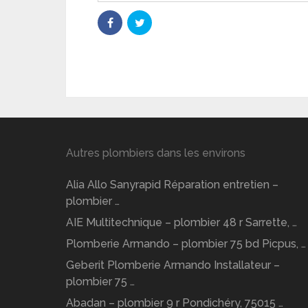
Autres plombiers dans les environs
Alia Allo Sanyrapid Réparation entretien –
plombier …
AIE Multitechnique – plombier 48 r Sarrette, …
Plomberie Armando – plombier 75 bd Picpus, …
Geberit Plomberie Armando Installateur –
plombier 75 …
Abadan – plombier 9 r Pondichéry, 75015 …