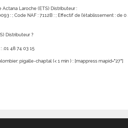
de Actana Laroche (ETS) Distributeur :
3 : ; Code NAF : 7112B : ; Effectif de l’établissement : de 0 s
 Distributeur ?
 .01 48 74 03 15
ombier: pigalle-chaptal (< 1 min ) : [mappress mapid="27"]